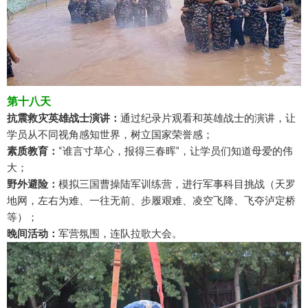
第十八天
抗震救灾英雄战士演讲：
通过纪录片观看和英雄战士的演讲，让
学员从不同视角感知世界，树立国家荣誉感；
素质教育：
“谁言寸草心，报得三春晖”，让学员们知道母爱的伟
大；
野外避险：
模拟三国曹操陆军训练营，进行军事科目挑战（天罗
地网，左右为难、一往无前、步履艰难、凌空飞降、飞夺泸定桥
等）；
晚间活动：
军营氛围，连队拉歌大会。