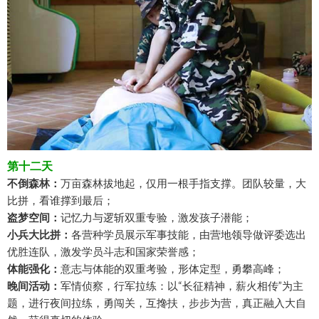
第十二天
不倒森林：
万亩森林拔地起，仅用一根手指支撑。团队较量，大
比拼，看谁撑到最后；
盗梦空间：
记忆力与逻斩双重专验，激发孩子潜能；
小兵大比拼：
各营种学员展示军事技能，由营地领导做评委选出
优胜连队，激发学员斗志和国家荣誉感；
体能强化：
意志与体能的双重考验，形体定型，勇攀高峰；
晚间活动：
军情侦察，行军拉练：以“长征精神，薪火相传”为主
题，进行夜间拉练，勇闯关，互搀扶，步步为营，真正融入大自