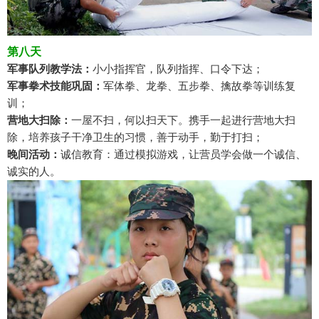
第八天
军事队列教学法：
小小指挥官，队列指挥、口令下达；
军事拳术技能巩固：
军体拳、龙拳、五步拳、擒故拳等训练复
训；
营地大扫除：
一屋不扫，何以扫天下。携手一起进行营地大扫
除，培养孩子干净卫生的习惯，善于动手，勤于打扫；
晚间活动：
诚信教育：通过模拟游戏，让营员学会做一个诚信、
诚实的人。