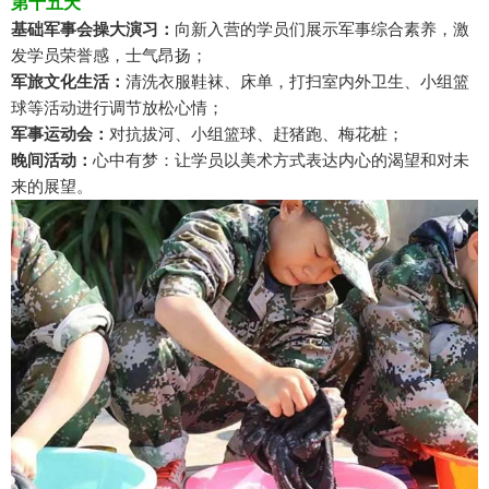
第十五天
基础军事会操大演习：
向新入营的学员们展示军事综合素养，激
发学员荣誉感，士气昂扬；
军旅文化生活：
清洗衣服鞋袜、床单，打扫室内外卫生、小组篮
球等活动进行调节放松心情；
军事运动会：
对抗拔河、小组篮球、赶猪跑、梅花桩；
晚间活动：
心中有梦：让学员以美术方式表达内心的渴望和对未
来的展望。