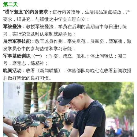
第二天
“横平竖直”的内务要求：
进行内务指导，生活用品定点摆放，严
要求，细讲究，与细微之中学会自理自立；
军被叠法：
教授军被叠法，学员在后期的营期当中每日进行练
习，实行荣誉及时认定制鼓励学员；
展示军事技能：
教官以身作则，率先垂范，展军姿，塑军魂，激
发学员心中的参与热情和学习潜能；
军事基础训练（一）：
军姿、跨立、敬礼；停止问转法；喊口
号，磨意志，练精神；
晚间活动：
收看《新闻联播》：体验部队每晚七点收看新闻联播
并做好笔记的良好习惯。