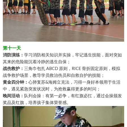
第十一天
消防演练：
学习消防相关知识并实操，牢记逃生技能，面对突如
其来的危险能沉着冷静的逃生自保；
战伤救护：
三角巾包扎 ABCD 原则，RICE 骨折固定原则，模拟
战争救护场景，教导学员救治伤员和自救自护的技能；
黄金四分钟：
心肺复苏&海姆立克法，习得一身好本领用于生活
中，遇见紧急突发状况时，为抢救赢得更多的时问；
晚间活动：
队列会操：有第一必争，有红旗必扛，通过会操颁发
奖品及红旗，培养孩子集体荣誉感。