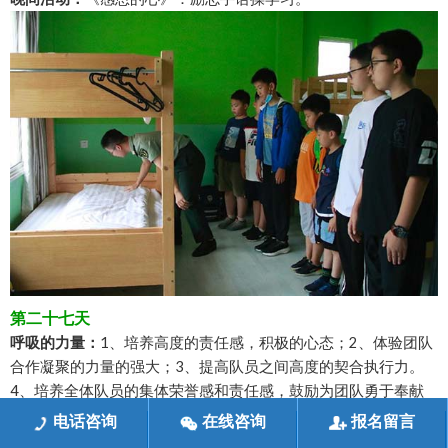
第二十七天
呼吸的力量：
1、培养高度的责任感，积极的心态；2、体验团队
合作凝聚的力量的强大；3、提高队员之间高度的契合执行力。
4、培养全体队员的集体荣誉感和责任感，鼓励为团队勇于奉献
的精神；
电话咨询
在线咨询
报名留言
沙场大阅兵：
学员方阵进行会操，激发学员斗志，团队荣誉感，