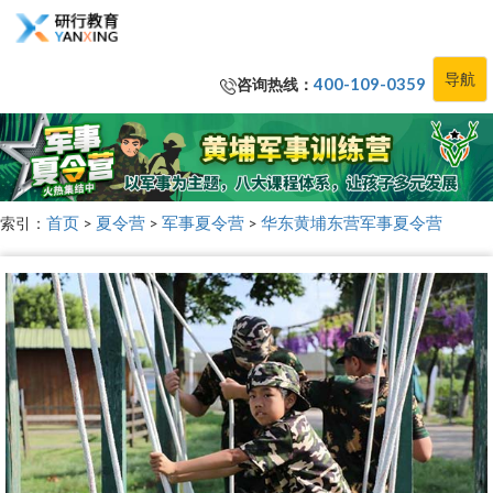
导航
咨询热线：
400-109-0359
索引：
首页
>
夏令营
>
军事夏令营
>
华东黄埔东营军事夏令营