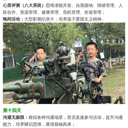
心里评测（八大系统）
思维潜能开发、自我接纳、情绪管理、人
际合作、资源管理、健康管理、危机管理、价值管理；
晚间活动：
大型影视纪录片：培养孩子爱国主义精神。
第十四天
沟通无极限：
模拟各种沟通场景，营员直接参与活动，提升沟通
能力，培养辦识思维，展现领袖风来；