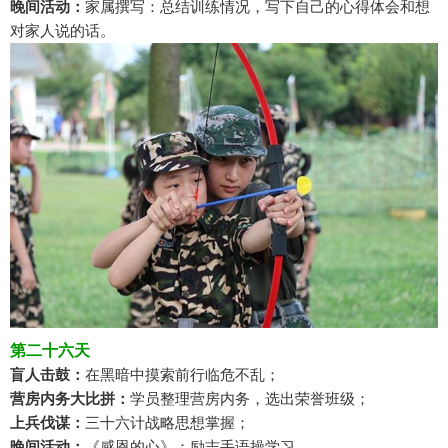
晚间活动：
家属撰写：总结训练情况，写下自己的心得体会和想
对家人说的话。
第二十六天
盲人击鼓：
在黑暗中摸索前行临危不乱；
营房内务大比拼：
学员整理营房内务，选出荣誉班级；
上兵伐谋：
三十六计战略思想掌握；
晚间活动：
《感恩的心》：励志手语操学习。