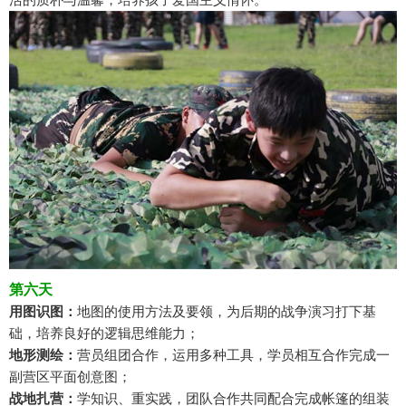
第六天
用图识图：
地图的使用方法及要领，为后期的战争演习打下基
础，培养良好的逻辑思维能力；
地形测绘：
营员组团合作，运用多种工具，学员相互合作完成一
副营区平面创意图；
战地扎营：
学知识、重实践，团队合作共同配合完成帐篷的组装