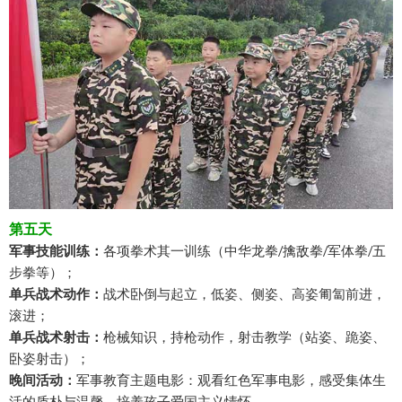
第五天
军事技能训练：
各项拳术其一训练（中华龙拳/擒敌拳/军体拳/五
步拳等）；
单兵战术动作：
战术卧倒与起立，低姿、侧姿、高姿匍匐前进，
滚进；
单兵战术射击：
枪械知识，持枪动作，射击教学（站姿、跪姿、
卧姿射击）；
晚间活动：
军事教育主题电影：观看红色军事电影，感受集体生
活的质朴与温馨，培养孩子爱国主义情怀。